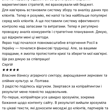
маркетингових стратегій, які враховували мій бюджет.
Для кав'ярень встановили систему збору та аналізу даних про
клієнтів. Тепер я розумію, які напої та їжа найбільше популярні
серед моїх клієнтів. А ще поставили систему ефективного
контролю над запасами та витратами. Тепер я регулярно
проводжу аналіз конкурентів і стратегічне планування. Дякую,
що відкрили мені ці методи.
Якраз тоді почалося повномасштабне вторгнення Росії в
Україну — почалися фінансові труднощі. Але, за вашими
порадами, я змогла протистояти кризі та зберегти мої кав'ярні.
Ще раз дякую за співпрацю!
Сергій
★
★
★
★
★
Власник бізнесу аграрного сектору, вирощування зернових та
олійних культур. м. Полтава.
З радістю поділюсь відгуком. Звертався за копірайтингом і
результат мене повністю задовольнив.
По-перше, копірайтери усе швидко зрозуміли, зокрема
бажання щодо контенту сайту. В результаті вийшли зрозуміла
та цікаві тексти, які доносили меседжі до клієнтів, партнерів та