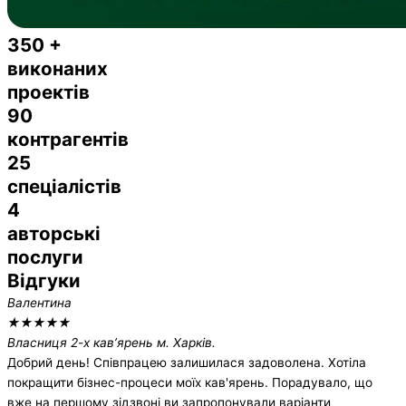
350 +
виконаних
проектів
90
контрагентів
25
спеціалістів
4
авторські
послуги
Відгуки
Валентина
★
★
★
★
★
Власниця 2-х кав’ярень м. Харків.
Добрий день! Співпрацею залишилася задоволена. Хотіла
покращити бізнес-процеси моїх кав'ярень. Порадувало, що
вже на першому зідзвоні ви запропонували варіанти