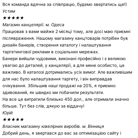
Вся команда вдячна за співпрацю, будемо звертатись ще!)
Устим
★
★
★
★
★
Магазин канцелярії. м. Одеса
Працював з вами майже 2 місяці тому, але досі маю приємні
післявраження. Нашому магазину канцтоварів потрібен був
дизайн банерів, створення каталогу і налаштування
таргетингової реклами в соціальних мережах.
Банери вийшли чудовими, виконані професійно і з великою
увагою до деталей, у канцелярії, а для мене особисто, це
важливо. В каталозі дотримались усіх вимог. Але важливішим
для нас було налаштування таргету, і він виправдав
очікування. Збільшив наші продажі на 20%, я приємно
здивований, як швидко ми побачили результати.
На все це витратили близько 450 дол., але отримали значно
більше. Тут без слів, дякую за віддачу!
Юрій
★
★
★
★
★
Власник магазину ювелірних виробів. м. Вінниця
Добрий день, я звертався до вас за оптимізацією сайту і