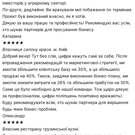
інвесторів у аграрному секторі.
По-друге, дедлайни. Ви врахували мої побажання по термінам.
Проект був виконаний вчасно, як я хотів.
Дякую за вашу працю та професійність! Рекомендую вас усім,
хто шукає партнерів для просування бізнесу.
Катерина
★
★
★
★
★
Власниця салону краси. м. Київ.
Добрий вечір! Тут без слів, цифри кажуть самі за себе. Після
впровадження рекомендацій та маркетингової стратегії, ми
змогли збільшити клієнтську базу на 30%, а це збільшило
продажі на 40%. Також, завдяки виконанню бізнес-плану, ми
змогли знизити витрати на 26% та збільшили прибуток на 50%.
Саме це було необхідно для нашої команди. Тож щиро дякую
за професіоналізм, цифри поліпшень позитивно вражають)
Буду рекомендувати всім, хто шукає партнера для вирішення
будь-яких бізнес-проблем.
Олександр
★
★
★
★
★
Власник ресторану грузинської кухні.