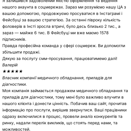
Я залишився задоволений якістю оформлення та ведення
нашого акаунта в соцмережах. Зараз ми розуміємо нашу ЦА з
вашою допомогою, продовжуємо просуватися в Інстаграмі і
Фейсбуці за вашою стратегією. За останні півроку кількість
фоловерів в Інсті зросла втричі, було десь близько 2 тис., а
зараз — майже 6 тис. В Фейсбуці ми вже маємо 1578
підписників.
Правда професійна команда у сфері соцмереж. Ви допомогли
збільшити продажі.
Дякую за послугу смм-просування, працюватимемо далі!
Валерій
★
★
★
★
★
Власник компанії медичного обладнання, приладів для
діагностики.
Моя компанія займається продажем медичного обладнання та
приладів для діагностики, тому мені було важливо влучити в
нашого клієнта і донести цінність. Побачив ваш сайт, прочитав
інформацію про послуги, вирішив звернутися. Ваші працівники
одразу включилися в процес, провели аналіз конкурентів та
ринку, надали перелік викликів, що стоять перед нами, та
можливостей.