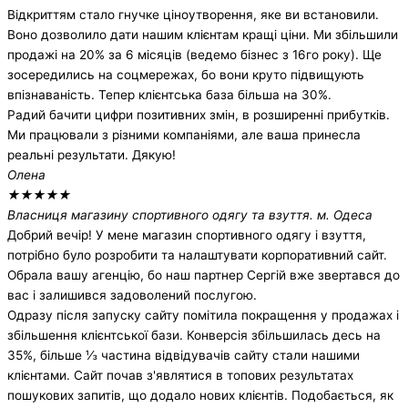
Відкриттям стало гнучке ціноутворення, яке ви встановили.
Воно дозволило дати нашим клієнтам кращі ціни. Ми збільшили
продажі на 20% за 6 місяців (ведемо бізнес з 16го року). Ще
зосередились на соцмережах, бо вони круто підвищують
впізнаваність. Тепер клієнтська база більша на 30%.
Радий бачити цифри позитивних змін, в розширенні прибутків.
Ми працювали з різними компаніями, але ваша принесла
реальні результати. Дякую!
Олена
★
★
★
★
★
Власниця магазину спортивного одягу та взуття. м. Одеса
Добрий вечір! У мене магазин спортивного одягу і взуття,
потрібно було розробити та налаштувати корпоративний сайт.
Обрала вашу агенцію, бо наш партнер Сергій вже звертався до
вас і залишився задоволений послугою.
Одразу після запуску сайту помітила покращення у продажах і
збільшення клієнтської бази. Конверсія збільшилась десь на
35%, більше ⅓ частина відвідувачів сайту стали нашими
клієнтами. Сайт почав з'являтися в топових результатах
пошукових запитів, що додало нових клієнтів. Подобається, як