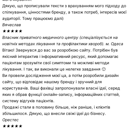
Дякую, що прописували тексти з врахуванням мого підходу до
спілкування, цінностями бренду, а також потреб, інтересів моєї
аудиторії. Тому працюємо далі)
Вячеслав
★
★
★
★
★
Власник приватного медичного центру (спеціалізується на
новітніх методах лікування та профілактики хвороб). м. Одеса
Вітаю! Звернувся до вас за розробкою сайту. Потрібен був
якісний інтерактив і інформативний ресурс, який допомагає
пацієнтам зрозуміти свої симптоми та можливі методи
лікування. І так, ви виконали це нелегке завдання 🙂
Ви провели дослідження моєї ца, а потім розробили дизайн
сайту, що відповідає нашому бренду і зручний для
користувачів. Ваші фахівці запропонували власні ідеї, серед
яких я обрав функції онлайн-запису, інформаційних статтей,
систему відгуків пацієнтів.
Продажі стали в половину більше, ніж раніше, і клієнтів
збільшилося. Дякую, що внесли свіжі ідеї до бізнесу.
Орестес
★
★
★
★
★