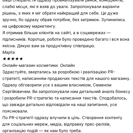
Ваші спеціалісти одразу проаналізували ринок, конкурентів,
слабкі місця, які я взяв до уваги. Запропонували варіанти
рішень, з яких я міг обрати найкращий для себе. Це дуже
зручно, бо одразу обрав потрібне, без затримок. Зупинились
на цифровому маркетингу.
Я отримав більше клієнтів на сайті, а в соцмережах —
підписників. Коротше, роботи було проведено багато і вся вона
якісна. Дякую вам за продуктивну співпрацю.
Марта
★
★
★
★
★
Онлайн-магазин косметики. Онлайн
Здрастуйте, звертались за розробкою і реалізацією PR-
стратегії, написанням продаючих текстів для нашого магазину.
Одразу обговорили усе з вашим власником, Семеном
Сергійовичем. Ви запропонували нам детальний аналіз бізнесу
і розробили PR-стратегію та написання текстів. Сподобалось,
що завжди детально відповідали на наші запитання, усе
пояснювали.
По PR-стратегії одразу влучили в ціль. Створення контенту
для соціальних мереж, медіа, відправку прес-релізів,
організацію подій — як нам було треба.