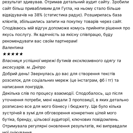
результат здивував. Отримав детальний аудит сайту. Зробили
сайт більш привабливим для Гугла, на ньому стало більше
відвідувачів на 38% (статистика радує). Розширилась база
клієнтів, збільшились запити на покупку товарів через сайт.
Сподіваюсь мій відгук допоможе комусь прийняти рішення про
якусь послугу. Як вдячність за якісну співпрацю, буду
рекомендувати вас своїм партнерам!
Валентина
★
★
★
★
★
Власниця успішної мережі бутиків ексклюзивного одягу та
аксесуарів. м. Дніпро
Добрий день! Звернулась до вас для створення текстів
розсилок, для соціальних мереж (це інстаграм, фб і тг) та
написання лонгрідів.
Декілька слів по процесу взаємодії. Сподобалось, що після
уточнення потреби, мені надали 3 пропозиції, в яких детально
розписано все для мого бізнесу і бюджету. Ще було кілька
зустрічей в зумі для обговорення конкретних цілей мого
бутіка, бренду, цільової аудиторії, ключових повідомлень.
Отримувала регулярні оновлення результатів, які виправдали
мої очікування.