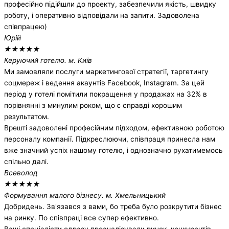
професійно підійшли до проекту, забезпечили якість, швидку
роботу, і оперативно відповідали на запити. Задоволена
співпрацею)
Юрій
★
★
★
★
★
Керуючий готелю. м. Київ
Ми замовляли послуги маркетингової стратегії, таргетингу
соцмереж і ведення акаунтів Facebook, Instagram. За цей
період у готелі помітили покращення у продажах на 32% в
порівнянні з минулим роком, що є справді хорошим
результатом.
Врешті задоволені професійним підходом, ефективною роботою
персоналу компанії. Підкреслюючи, співпраця принесла нам
вже значний успіх нашому готелю, і однозначно рухатимемось
спільно далі.
Всеволод
★
★
★
★
★
Формування малого бізнесу. м. Хмельницький
Добридень. Зв'язався з вами, бо треба було розкрутити бізнес
на ринку. По співпраці все супер ефективно.